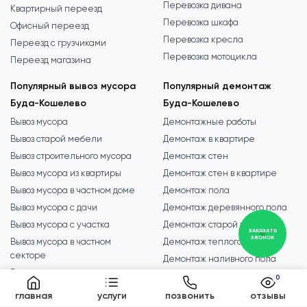
Перевозка дивана
Квартирный переезд
Перевозка шкафа
Офисный переезд
Перевозка кресла
Переезд с грузчиками
Перевозка мотоцикла
Переезд магазина
Популярный вывоз мусора
Популярный демонтаж
Буда-Кошелево
Буда-Кошелево
Вывоз мусора
Демонтажные работы
Вывоз старой мебели
Демонтаж в квартире
Вывоз строительного мусора
Демонтаж стен
Вывоз мусора из квартиры
Демонтаж стен в квартире
Вывоз мусора в частном доме
Демонтаж пола
Вывоз мусора с дачи
Демонтаж деревянного пола
Вывоз мусора с участка
Демонтаж старой плитки
ЗАКАЗАТЬ
ЗВОНОК
Вывоз мусора в частном
Демонтаж теплого пола
секторе
Демонтаж наливного пола
Вывоз бытового мусора
Снос дома
0
Вывоз крупногабаритного
Снос зданий и сооружений
главная
услуги
позвонить
отзывы
мусора