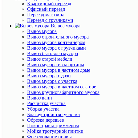
Квартирный переезд
Офисный переезд
Переезд магазина
Переезд с грузчиками
Вывоз мусора
Вывоз мусора
Вывоз cтроительного мусора
Вывоз мусора контейнером
Вывоз мусора с грузчиками
Вывоз бытового мусора
Вывоз старой мебели
Вывоз мусора из квартиры
Вывоз мусора в частном доме
Вывоз мусора с дачи
Вывоз мусора с участка
Вывоз мусора в частном секторе
Вывоз крупногабаритного мусора
Вывоз ванн
Расчистка участка
Уборка участка
Благоустройство участка
Обрезка деревьев
Покос травы триммером
Мойка тротуарной плитки
Фрезерование почвы