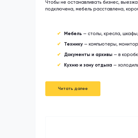
Чтобы не останавливать бизнес, выезжа
подключена, мебель расставлена, короб
Мебель
— столы, кресла, шкафы
Технику
— компьютеры, мониторы
Документы и архивы
— в коробк
Кухню и зону отдыха
— холодиль
Читать далее
Рассчитайте стоим
Рассчитайте стоим