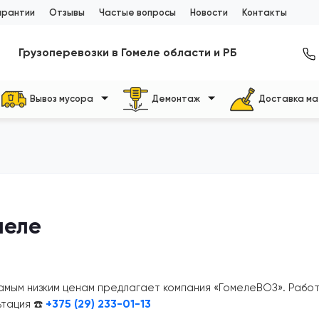
арантии
Отзывы
Частые вопросы
Новости
Контакты
Грузоперевозки в Гомеле области и РБ
Вывоз мусора
Демонтаж
Доставка м
меле
амым низким ценам предлагает компания «ГомелеВОЗ». Рабо
+375 (29) 233-01-13
ьтация ☎️