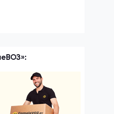
леВОЗ»: