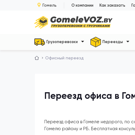
Гомель
О компании
Как заказать
Г
Грузоперевозки
Переезды
Офисный переезд
Переезд офиса в Го
Переезд офиса в Гомеле недорого, по с
Гомелю району и РБ. Бесплатная консул