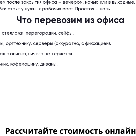
ем после закрытия офиса — вечером, ночью или в выходные.
ки стоят у нужных рабочих мест. Простоя — ноль.
Что перевозим из офиса
, стеллажи, перегородки, сейфы.
, оргтехнику, серверы (аккуратно, с фиксацией).
ах с описью, ничего не теряется.
ник, кофемашину, диваны.
ость онлайн — Переезд с груз
ость онлайн — Переезд с груз