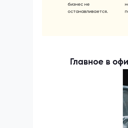
бизнес не
н
останавливается.
п
Главное в оф