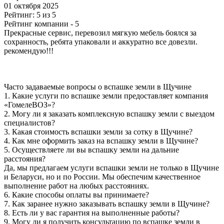
01 октября 2025
Рейтинг: 5 из 5
Рейтинг компании
- 5
Прекрасные сервис, перевозил мягкую мебель боялся за
сохранность, ребята упаковали и аккуратно все довезли.
рекомендую!!!
Часто задаваемые вопросы о вспашке земли в Щучине
1.
Какие услуги по вспашке земли предоставляет компания
«ГомелеВОЗ»?
2.
Могу ли я заказать комплексную вспашку земли с выездом
специалистов?
3.
Какая стоимость вспашки земли за сотку в Щучине?
4.
Как мне оформить заказ на вспашку земли в Щучине?
5.
Осуществляете ли вы вспашку земли на дальние
расстояния?
Да, мы предлагаем услуги вспашки земли не только в Щучине
и Беларуси, но и по России. Мы обеспечим качественное
выполнение работ на любых расстояниях.
6.
Какие способы оплаты вы принимаете?
7.
Как заранее нужно заказывать вспашку земли в Щучине?
8.
Есть ли у вас гарантия на выполненные работы?
9.
Могу ли я получить консультацию по вспашке земли в