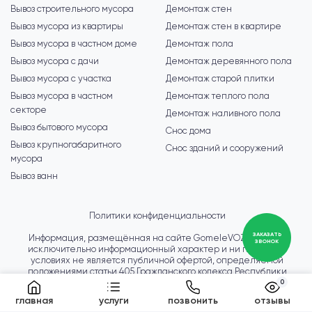
Вывоз строительного мусора
Демонтаж стен
Вывоз мусора из квартиры
Демонтаж стен в квартире
Вывоз мусора в частном доме
Демонтаж пола
Вывоз мусора с дачи
Демонтаж деревянного пола
Вывоз мусора с участка
Демонтаж старой плитки
Вывоз мусора в частном
Демонтаж теплого пола
секторе
Демонтаж наливного пола
Вывоз бытового мусора
Снос дома
Вывоз крупногабаритного
Снос зданий и сооружений
мусора
Вывоз ванн
Политики конфиденциальности
ЗАКАЗАТЬ
Информация, размещённая на сайте GomeleVOZ.by, носит
ЗВОНОК
исключительно информационный характер и ни при каких
условиях не является публичной офертой, определяемой
положениями статьи 405 Гражданского кодекса Республики
Беларусь. Для получения актуальной информации о стоимости
0
услуг, условиях сотрудничества, и сроках выполнения работ,
главная
услуги
позвонить
отзывы
пожалуйста, обращайтесь по контактам указанным на сайте.