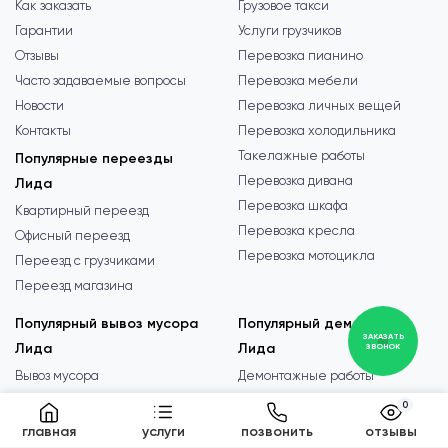
Как заказать
Грузовое такси
Гарантии
Услуги грузчиков
Отзывы
Перевозка пианино
Часто задаваемые вопросы
Перевозка мебели
Новости
Перевозка личных вещей
Контакты
Перевозка холодильника
Такелажные работы
Популярные переезды
Перевозка дивана
Лида
Перевозка шкафа
Квартирный переезд
Перевозка кресла
Офисный переезд
Перевозка мотоцикла
Переезд с грузчиками
Переезд магазина
Популярный вывоз мусора
Популярный демонтаж
ЗАКАЗАТЬ
Лида
Лида
ЗВОНОК
Вывоз мусора
Демонтажные работы
Вывоз старой мебели
Демонтаж в квартире
0
Вывоз строительного мусора
Демонтаж стен
главная
услуги
позвонить
отзывы