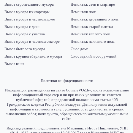
Вывоз строительного мусора
Демонтаж стен в квартире
Вывоз мусора из квартиры
Демонтаж пола
Вывоз мусора в частном доме
Демонтаж деревянного пола
Вывоз мусора с дачи
Демонтаж старой плитки
Вывоз мусора с участка
Демонтаж теплого пола
Вывоз мусора в частном секторе
Демонтаж наливного пола
Вывоз бытового мусора
Снос дома
Вывоз крупногабаритного мусора
Снос зданий и сооружений
Вывоз ванн
Политики конфиденциальности
Информация, размещённая на сайте GomeleVOZ.by, носит исключительно
информационный характер и ни при каких условиях не является
публичной офертой, определяемой положениями статьи 405
Гражданского кодекса Республики Беларусь. Для получения актуальной
информации о стоимости услуг, условиях сотрудничества, и сроках
выполнения работ, пожалуйста, обращайтесь по контактам указанным на
сайте.
Индивидуальный предприниматель Мыльников Игорь Николаевич, УНП
491411042, дата регистрации 13.06.2017 года в Инспекции МНС по